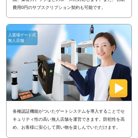
費用0円のサブスクリプション契約も可能です。
入退場ゲート式
無人店舗
各種認証機能がついたゲートシステムを導入することでセ
キュリティ性の高い無人店舗を運営できます。防犯性を高
め、お客様に安心して買い物を楽しんでいただけます。