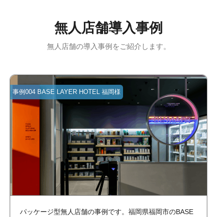
無人店舗導入事例
無人店舗の導入事例をご紹介します。
事例004 BASE LAYER HOTEL 福岡様
パッケージ型無人店舗の事例です。福岡県福岡市のBASE