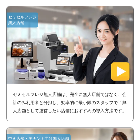
セミセルフレジ
無人店舗
セミセルフレジ無人店舗は、完全に無人店舗ではなく、会
計のみ利用者と分担し、効率的に最小限のスタッフで半無
人店舗として運営したい店舗におすすめの導入方法です。
空き店舗・テナント向け無人店舗