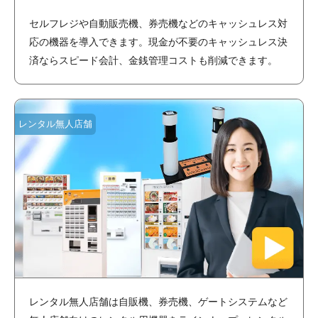
セルフレジや自動販売機、券売機などのキャッシュレス対
応の機器を導入できます。現金が不要のキャッシュレス決
済ならスピード会計、金銭管理コストも削減できます。
レンタル無人店舗
レンタル無人店舗は自販機、券売機、ゲートシステムなど