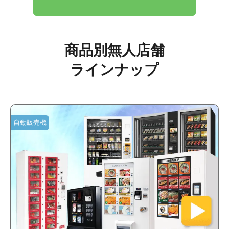
商品別無人店舗
ラインナップ
自動販売機