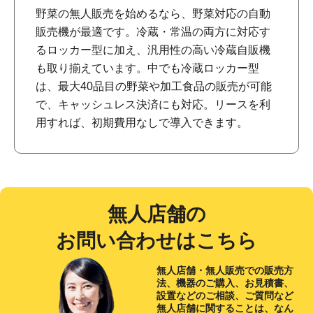
野菜の無人販売を始めるなら、野菜対応の自動
販売機が最適です。冷蔵・常温の両方に対応す
るロッカー型に加え、汎用性の高い冷蔵自販機
も取り揃えています。中でも冷蔵ロッカー型
は、最大40品目の野菜や加工食品の販売が可能
で、キャッシュレス決済にも対応。リースを利
用すれば、初期費用なしで導入できます。
無人店舗の
お問い合わせはこちら
無人店舗・無人販売での販売方
法、機器のご購入、お見積書、
設置などのご相談、ご質問など
無人店舗に関することは、なん