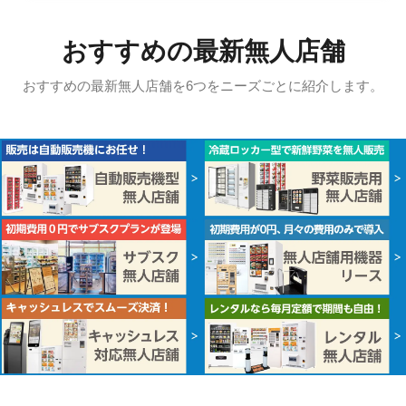
おすすめの最新無人店舗
おすすめの最新無人店舗を6つをニーズごとに紹介します。