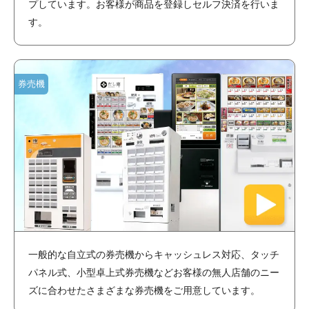
プしています。お客様が商品を登録しセルフ決済を行いま
す。
券売機
一般的な自立式の券売機からキャッシュレス対応、タッチ
パネル式、小型卓上式券売機などお客様の無人店舗のニー
ズに合わせたさまざまな券売機をご用意しています。