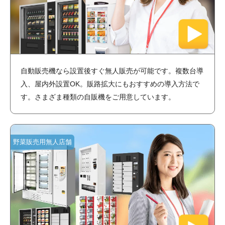
自動販売機なら設置後すぐ無人販売が可能です。複数台導
入、屋内外設置OK。販路拡大にもおすすめの導入方法で
す。さまざま種類の自販機をご用意しています。
野菜販売用無人店舗